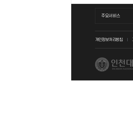
주요서비스
주요서비스
교무회의방송
개인정보처리방침
교수채용
시설예약
인터넷증명
입학안내
직원채용
취업정보(학생)