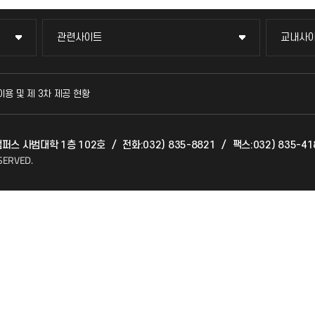
관련사이트
교내사
관련사이트
교내사
국방헬프콜
교수회
이용 및 제 3차 제공 현황
발전기금
교육혁
캠퍼스 사범대학 1층 102호
/
전화:032) 835-8821
/
팩스:032) 835-41
산학협력단
국제교
SERVED.
소비자생활협동조합
국제지
총동문회
공자아
기초교
공학교