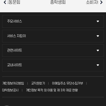
총학생회
소비자생활협동조합
평
주요서비스
주요서비스
교무회의방송
서비스 지킴이
서비스 지킴이
교수채용
묻고 답하기
관련사이트
관련사이트
시설예약
불친절신고
국방헬프콜
교내사이트
교내사이트
인터넷증명
자주 묻는 질문(FAQ)
발전기금
교수회
입학안내
개인정보처리방침
교직원찾기
이메일주소 무단수집거부
칭찬마당
산학협력단
교육혁신본부
대학정보공시
개인정보 목적 외 이용 및 제 3차 제공 현황
직원채용
학생서비스 지킴이
소비자생활협동조합
국제교류과