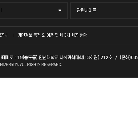
이
관련사이트
이
관련사이트
국방헬프콜
보공시
개인정보 목적 외 이용 및 제 3차 제공 현황
발전기금
 아카데미로 119(송도동) 인천대학교 사회과학대학(13호관) 212호
/
(전화)032
(FAQ)
산학협력단
NIVERSITY.
ALL RIGHTS RESERVED.
소비자생활협동조합
지킴이
총동문회