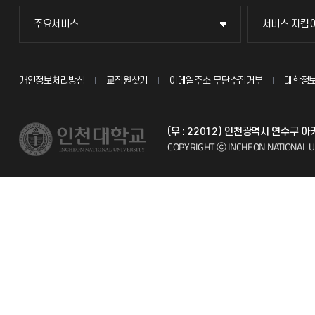
주요서비스
서비스 지킴
주요서비스
서비스 지킴
교무회의방송
묻고 답하기
개인정보처리방침
교직원찾기
이메일주소 무단수집거부
대학정
교수채용
불친절신고
(우 : 22012) 인천광역시 연수구
시설예약
자주 묻는 질문
COPYRIGHT ⓒ INCHEON NATIONAL U
인터넷증명
칭찬마당
입학안내
학생서비스 
직원채용
취업정보(학생)