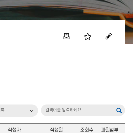
제목
작성자
작성일
조회수
파일첨부