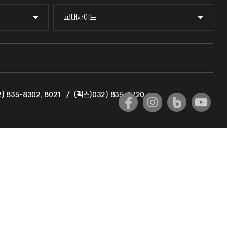
교내사이트
교내사이트
교수회
교육혁신본부
) 835-8302, 8021
/
(팩스)032) 835-0720
국제교류과
국제지원과
공자아카데미
기초교육원
공학교육혁신센터