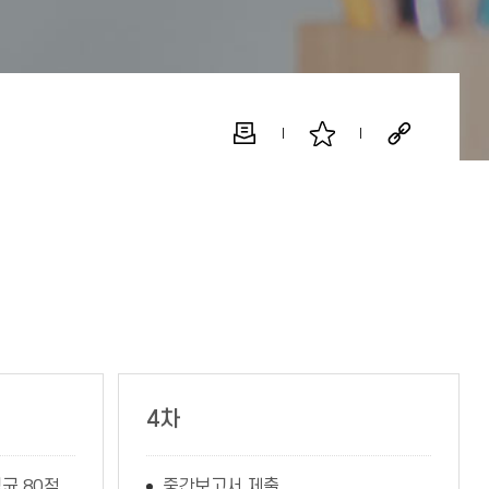
4차
균 80점
중간보고서 제출