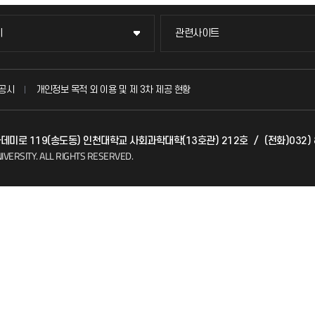
이
관련사이트
이
관련사이트
국방헬프콜
공시
개인정보 목적 외 이용 및 제 3차 제공 현황
발전기금
아카데미로 119(송도동) 인천대학교 사회과학대학(13호관) 212호
/
(전화)032) 
(FAQ)
산학협력단
IVERSITY.
ALL RIGHTS RESERVED.
소비자생활협동조합
지킴이
총동문회