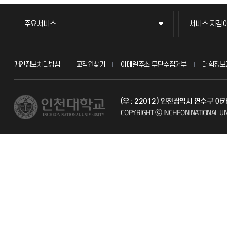
주요서비스
서비스 지킴
주요서비스
서비스 지킴
교무회의방송
묻고 답하기
개인정보처리방침
교직원찾기
이메일주소 무단수집거부
대학정보
교수채용
불친절신고
(우 : 22012) 인천광역시 연수구 
시설예약
자주 묻는 질문
COPYRIGHT ⓒ INCHEON NATIONAL UN
인터넷증명
칭찬마당
입학안내
학생서비스 
직원채용
취업정보(학생)