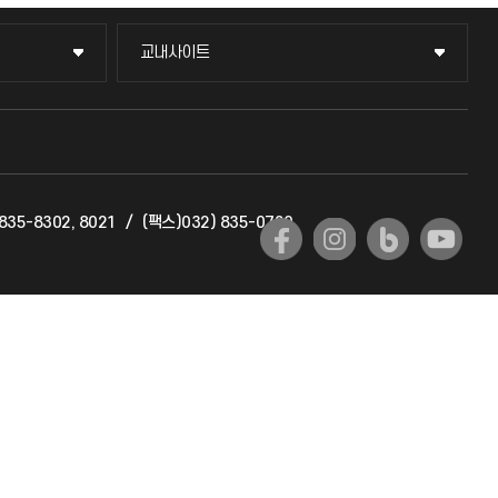
교내사이트
교내사이트
교수회
교육혁신본부
835-8302, 8021
/
(팩스)032) 835-0720
국제교류과
국제지원과
공자아카데미
기초교육원
공학교육혁신센터