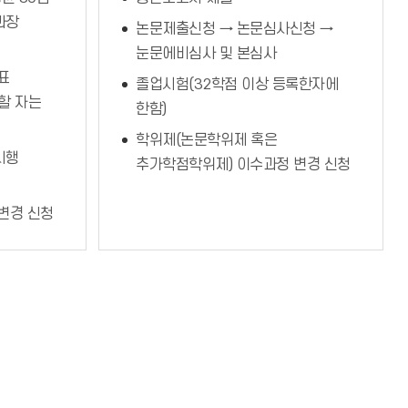
과장
논문제출신청 → 논문심사신청 →
눈문에비심사 및 본심사
표
졸업시험(32학점 이상 등록한자에
할 자는
한함)
학위제(논문학위제 혹은
시행
추가학점학위제) 이수과정 변경 신청
변경 신청