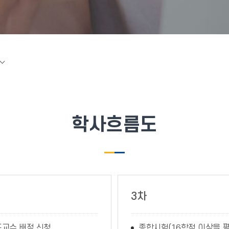
학사흐름도
3차
교수 배정 신청
종합시험(16학점 이상을 평