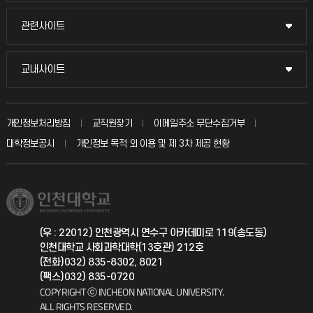
교수채용
묻고 답하기
관련사이트
관련사이트
시설예약
불친절신고
국방헬프콜
교내사이트
교내사이트
인터넷증명
자주 묻는 질문(FAQ)
발전기금
교수회
입학안내
개인정보처리방침
교직원찾기
이메일주소 무단수집거부
칭찬마당
산학협력단
교육혁신본부
대학정보공시
개인정보 목적 외 이용 및 제 3차 제공 현황
직원채용
학생서비스 지킴이
소비자생활협동조합
국제교류과
취업정보(학생)
총동문회
국제지원과
(우 : 22012) 인천광역시 연수구 아카데미로 119(송도동)
인천대학교 사회과학대학(13호관) 212호
공자아카데미
(전화)032) 835-8302, 8021
(팩스)032) 835-0720
기초교육원
COPYRIGHT ⓒ INCHEON NATIONAL UNIVERSITY.
ALL RIGHTS RESERVED.