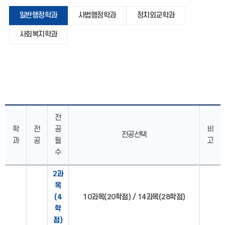
일반행정학과
사법행정학과
정치외교학과
사회복지학과
전
학
전
공
비
전공선택
과
공
필
고
수
2과
목
(4
10과목(20학점) / 14과목(28학점)
학
점)