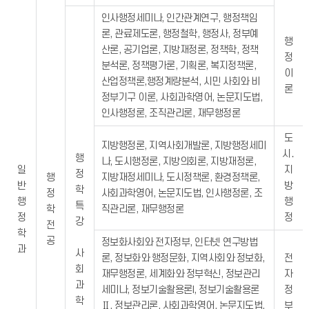
인사행정세미나, 인간관계연구, 행정책임
론, 관료제도론, 행정철학, 행정사, 정부예
행
산론, 공기업론, 지방재정론, 정책학, 정책
정
분석론, 정책평가론, 기획론, 복지정책론,
이
산업정책론,행정계량분석, 시민 사회와 비
론
정부기구 이론, 사회과학영어, 논문지도법,
인사행정론, 조직관리론, 재무행정론
도
지방행정론, 지역사회개발론, 지방행정세미
시․
행
나, 도시행정론, 지방의회론, 지방재정론,
일
지
정
행
지방재정세미나, 도시정책론, 환경정책론,
반
방
학
정
사회과학영어, 논문지도법, 인사행정론, 조
행
행
특
학
직관리론, 재무행정론
정
정
강
전
학
공
정보화사회와 전자정부, 인터넷 연구방법
과
사
론, 정보화와 행정문화, 지역사회와 정보화,
전
회
재무행정론, 세계화와 정부혁신, 정보관리
자
과
세미나, 정보기술활용론I, 정보기술활용론
정
학
Ⅱ, 정보관리론, 사회과학영어, 논문지도법,
부