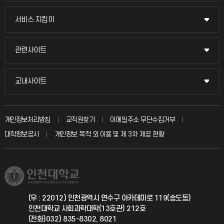
교무회의방송
서비스 지킴이
서비스 지킴이
교수채용
묻고 답하기
관련사이트
관련사이트
시설예약
불친절신고
국방헬프콜
교내사이트
교내사이트
인터넷증명
자주 묻는 질문(FAQ)
발전기금
교수회
입학안내
개인정보처리방침
교직원찾기
이메일주소 무단수집거부
칭찬마당
산학협력단
교육혁신본부
대학정보공시
개인정보 목적 외 이용 및 제 3차 제공 현황
직원채용
학생서비스 지킴이
소비자생활협동조합
국제교류과
취업정보(학생)
총동문회
국제지원과
(우 : 22012) 인천광역시 연수구 아카데미로 119(송도동)
인천대학교 사회과학대학(13호관) 212호
공자아카데미
(전화)032) 835-8302, 8021