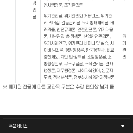
방
인사행정론, 조직관리론
법
위기관리론, 위기관리와 거버넌스, 위기관
론
리 리더십, 갈등관리론, 도시방재계획론, 테
러리즘, 안전규제론, 안전진단론, 위기대응
론, 재난관리 법·정책론, 산업안전관리론,
위
위기사례연구, 위기관리 세미나 및 실습, 사
기
이버 범죄론, 경찰행정론, 한국경찰사, 비교
관
경찰제도, 치안 법·정책론, 소방행정론, 소
리
방행정실무, 구조구급론, 조직관리론, 인사
행정론, 재무행정론, 사회과학영어, 논문지
도법, 정책분석론, 정보화사회와전자정부론
※ 폐지된 전공에 따른 교과목 구분은 수강 편의상 남겨 둠
주요서비스
주요서비스